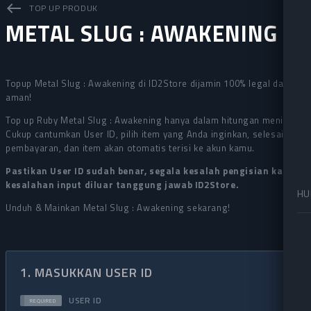
west
TOP UP PRODUK
METAL SLUG : AWAKENING
Topup Metal Slug : Awakening di ID2Store dijamin 100% legal dan
aman!
Top up Ruby Metal Slug : Awakening hanya dalam hitungan menit!
Cukup cantumkan User ID, pilih item yang Anda inginkan, selesaikan
pembayaran, dan item akan otomatis terisi ke akun kamu.
Pastikan User ID sudah benar, segala kesalah pengisian karena
kesalahan input diluar tanggung jawab ID2Store.
HU
Unduh & Mainkan Metal Slug : Awakening sekarang!
1. MASUKKAN USER ID
help
USER ID
REQUIRED